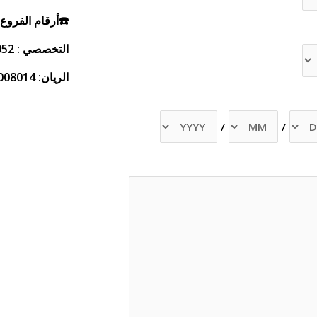
☎️أرقام الفروع 
التخصصي : 0114607052
الريان: 920008014
/
/